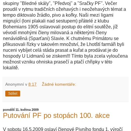
skupiny "Bledné skály", "Předvoj" a "Sračky PF". Večer
proudil v rytmu tradičních ožehavých i neožehavých témat a
tempo diktovalo žrádlo, pivo a kořky. Naši mezi ligami
migrující (loni plakali nad sestupem) přátelé z klubu
Bohemians 1905 oslavovali postup do elitní soutěže, jíž
vévodí mnohými členy milovaná a některými členy
nenáviděná (Sparťani) Slavie. K chutnému Primátoru se
přikusovali řízky v takovém množství, že Lhotští farmáři byli
nuceni vybíjet celá stáda prasat a kuřat a prodávat je do
hospody U Lidmanů se ziskem!!! Tímto byla zcela vyloučena
možnost vzniku ohniska prasečí a ptačí chřipky v této
lokalitě.
Anonymní
v
8:17
Žádné komentáře:
Sdílet
pondělí 11. května 2009
Putování PF po stopách 100. akce
V sobotu 16.5.2009 oslaví členové Pivního fondu 1. výročí