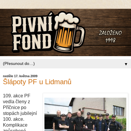
▼
neděle 17. května 2009
Šlápoty PF u Lidmanů
109. akce PF
vedla členy z
Příčnice po
stopách jubilejní
100. akce.
Komplikace
způsobené