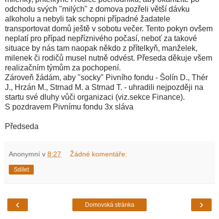
odchodu svých "milých" z domova pozřeli větší dávku
alkoholu a nebyli tak schopni případné žadatele
transportovat domů ještě v sobotu večer. Tento pokyn ovšem
neplatí pro případ nepříznivého počasí, neboť za takové
situace by nás tam naopak někdo z přítelkyň, manželek,
milenek či rodičů musel nutně odvést. Přeseda děkuje všem
realizačním týmům za pochopení.
Zároveň žádám, aby "socky" Pivního fondu - Šolín D., Thér
J., Hrzán M., Strnad M. a Strnad T. - uhradili nejpozději na
startu své dluhy vůči organizaci (viz.sekce Finance).
S pozdravem Pivnímu fondu 3x sláva
Předseda
Anonymní
v
8:27
Žádné komentáře:
Sdílet
‹
›
Domovská stránka