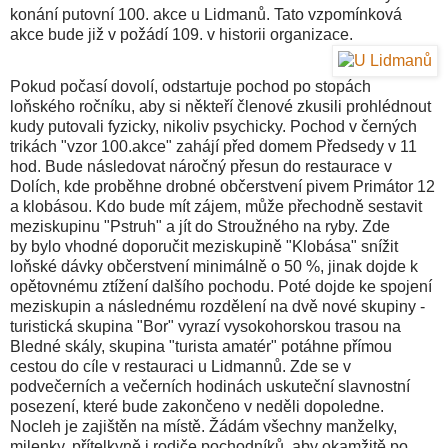
konání putovní 100. akce u Lidmanů. Tato vzpomínková
akce bude již v požádí 109. v historii organizace.
Pokud počasí dovolí, odstartuje pochod po stopách
loňského ročníku, aby si někteří členové zkusili prohlédnout
kudy putovali fyzicky, nikoliv psychicky. Pochod v černých
trikách "vzor 100.akce" zahájí před domem Předsedy v 11
hod. Bude následovat náročný přesun do restaurace v
Dolích, kde proběhne drobné občerstvení pivem Primátor 12
a klobásou. Kdo bude mít zájem, může přechodně sestavit
meziskupinu "Pstruh" a jít do Stroužného na ryby. Zde
by bylo vhodné doporučit meziskupině "Klobása" snížit
loňské dávky občerstvení minimálně o 50 %, jinak dojde k
opětovnému ztížení dalšího pochodu. Poté dojde ke spojení
meziskupin a následnému rozdělení na dvě nové skupiny -
turistická skupina "Bor" vyrazí vysokohorskou trasou na
Bledné skály, skupina "turista amatér" potáhne přímou
cestou do cíle v restauraci u Lidmannů. Zde se v
podvečerních a večerních hodinách uskuteční slavnostní
posezení, které bude zakončeno v neděli dopoledne.
Nocleh je zajištěn na místě. Žádám všechny manželky,
milenky, přítelkyně i rodiče pochodníků, aby okamžitě po