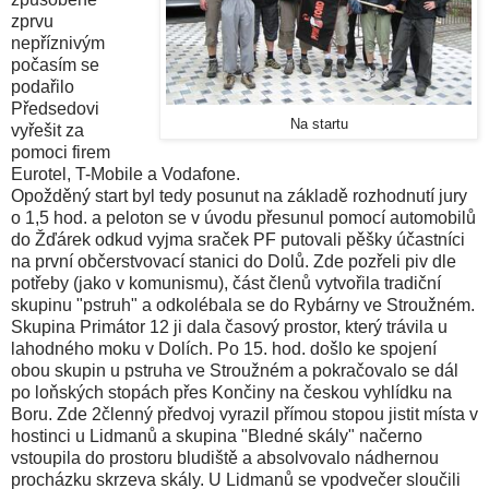
zprvu
nepříznivým
počasím se
podařilo
Předsedovi
Na startu
vyřešit za
pomoci firem
Eurotel, T-Mobile a Vodafone.
Opožděný start byl tedy posunut na základě rozhodnutí jury
o 1,5 hod. a peloton se v úvodu přesunul pomocí automobilů
do Žďárek odkud vyjma sraček PF putovali pěšky účastníci
na první občerstvovací stanici do Dolů. Zde pozřeli piv dle
potřeby (jako v komunismu), část členů vytvořila tradiční
skupinu "pstruh" a odkolébala se do Rybárny ve Stroužném.
Skupina Primátor 12 ji dala časový prostor, který trávila u
lahodného moku v Dolích. Po 15. hod. došlo ke spojení
obou skupin u pstruha ve Stroužném a pokračovalo se dál
po loňských stopách přes Končiny na českou vyhlídku na
Boru. Zde 2členný předvoj vyrazil přímou stopou jistit místa v
hostinci u Lidmanů a skupina "Bledné skály" načerno
vstoupila do prostoru bludiště a absolvovalo nádhernou
procházku skrzeva skály. U Lidmanů se vpodvečer sloučili