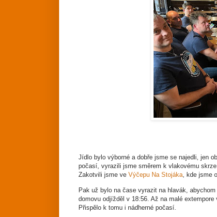
Jídlo bylo výborné a dobře jsme se najedli, jen o
počasí, vyrazili jsme směrem k vlakovému skrze
Zakotvili jsme ve
Výčepu Na Stojáka
, kde jsme 
Pak už bylo na čase vyrazit na hlavák, abychom si 
domovu odjížděl v 18:56. Až na malé extempore 
Přispělo k tomu i nádherné počasí.