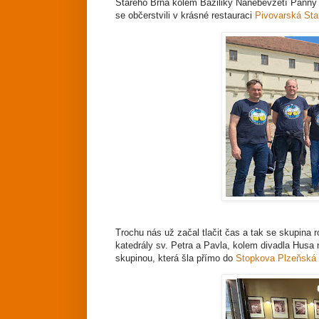
Starého Brna kolem Baziliky Nanebevzetí Panny
se občerstvili v krásné restauraci
Pivovarská Sta
Trochu nás už začal tlačit čas a tak se skupina r
katedrály sv. Petra a Pavla, kolem divadla Husa 
skupinou, která šla přímo do
Stopkova Plzeňská 