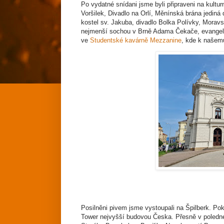
Po vydatné snídani jsme byli připraveni na kultu
Voršilek, Divadlo na Orlí, Měnínská brána jedi
kostel sv. Jakuba, divadlo Bolka Polívky, Mora
nejmenší sochou v Brně Adama Čekače, evangelic
ve
Studentské kavárně Mezzanine
, kde k našemu
Posilněni pivem jsme vystoupali na Špilberk. Pok
Tower nejvyšší budovou Česka. Přesně v poledn