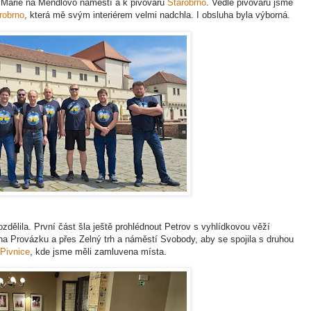
 Marie na Mendlovo náměstí a k pivovaru
Starobrno
. Vedle pivovaru jsme
robrno
, která mě svým interiérem velmi nadchla. I obsluha byla výborná.
ozdělila. První část šla ještě prohlédnout Petrov s vyhlídkovou věží
na Provázku a přes Zelný trh a náměstí Svobody, aby se spojila s druhou
Pivnice
, kde jsme měli zamluvena místa.