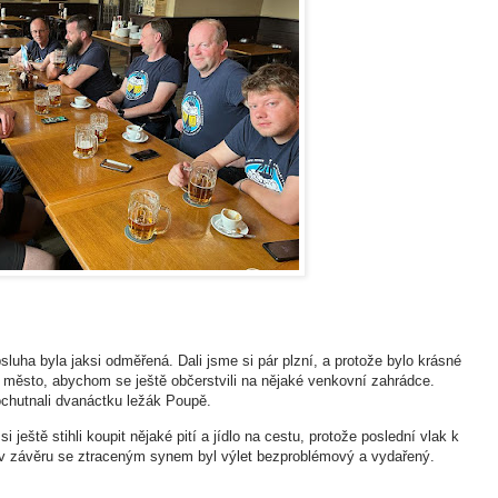
bsluha byla jaksi odměřená. Dali jsme si pár plzní, a protože bylo krásné
 město, abychom se ještě občerstvili na nějaké venkovní zahrádce.
ochutnali dvanáctku ležák Poupě.
ještě stihli koupit nějaké pití a jídlo na cestu, protože poslední vlak k
v závěru se ztraceným synem byl výlet bezproblémový a vydařený.