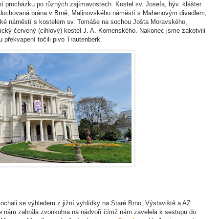
rní procházku po různých zajímavostech. Kostel sv. Josefa, býv. klášter
ná dochovaná brána v Brně, Malinovského náměstí s Mahenovým divadlem,
vské náměstí s kostelem sv. Tomáše na sochou Jošta Moravského,
ký červený (cihlový) kostel J. A. Komenského. Nakonec jsme zakotvili
 překvapení točili pivo Trautenberk.
ochali se výhledem z jižní vyhlídky na Staré Brno, Výstaviště a AZ
e nám zahrála zvonkohra na nádvoří čímž nám zavelela k sestupu do