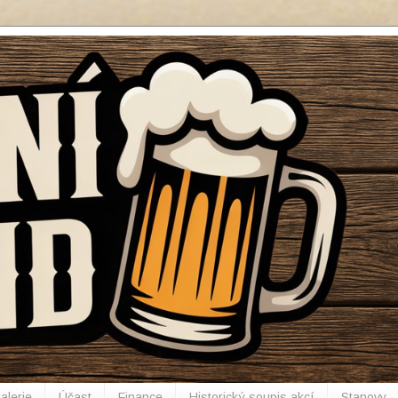
alerie
Účast
Finance
Historický soupis akcí
Stanovy