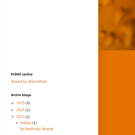
Krátké zprávy
Tweets by @pivnifond
Archiv blogu
►
2025
(4)
►
2024
(1)
▼
2023
(1)
▼
května
(1)
Na brněnský škopek