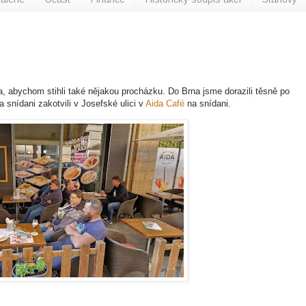
a, abychom stihli také nějakou procházku. Do Brna jsme dorazili těsně po
snídani zakotvili v Josefské ulici v
Aida Café
na snídani.