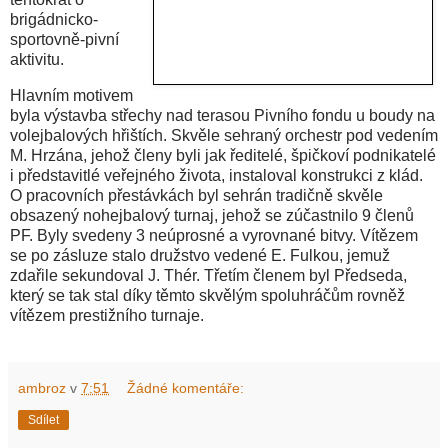
brigádnicko-
sportovně-pivní
aktivitu.
Hlavním motivem
byla výstavba střechy nad terasou Pivního fondu u boudy na
volejbalových hřištích. Skvěle sehraný orchestr pod vedením
M. Hrzána, jehož členy byli jak ředitelé, špičkoví podnikatelé
i představitlé veřejného života, instaloval konstrukci z klád.
O pracovních přestávkách byl sehrán tradičně skvěle
obsazený nohejbalový turnaj, jehož se zúčastnilo 9 členů
PF. Byly svedeny 3 neúprosné a vyrovnané bitvy. Vítězem
se po zásluze stalo družstvo vedené E. Fulkou, jemuž
zdařile sekundoval J. Thér. Třetím členem byl Předseda,
který se tak stal díky těmto skvělým spoluhráčům rovněž
vítězem prestižního turnaje.
ambroz
v
7:51
Žádné komentáře:
Sdílet