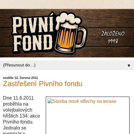
▼
neděle 12. června 2011
Zastřešení Pivního fondu
Dne 11.6.2011
proběhla na
volejbalových
hřištích 134. akce
Pivního fondu.
Jednalo se
tentokrát o