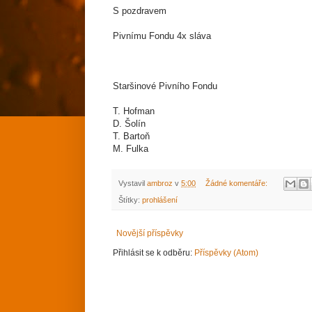
S pozdravem
Pivnímu Fondu 4x sláva
Staršinové Pivního Fondu
T. Hofman
D. Šolín
T. Bartoň
M. Fulka
Vystavil
ambroz
v
5:00
Žádné komentáře:
Štítky:
prohlášení
Novější příspěvky
Přihlásit se k odběru:
Příspěvky (Atom)