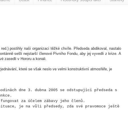
d.) postihly naši organizaci těžké chvíle. Předseda abdikoval, nastalo
ntánně sešli nejstarší členové Pivního Fondu, aby jej vyvedli z krize. A
ové zasedli v Hororu a konali.
dnávání, které se však neslo ve velmi konstruktivní atmosféře, je
hodinách dne 3. dubna 2005 se odstupující předseda s
unkce.
 fungovat za účelem zábavy jeho členů.
situace, je na vůli předsedy, zda své pravomoce ještě