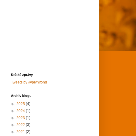
Krátké zprávy
Tweets by @pivnifond
Archiv blogu
►
2025
(4)
►
2024
(1)
►
2023
(1)
►
2022
(3)
►
2021
(2)