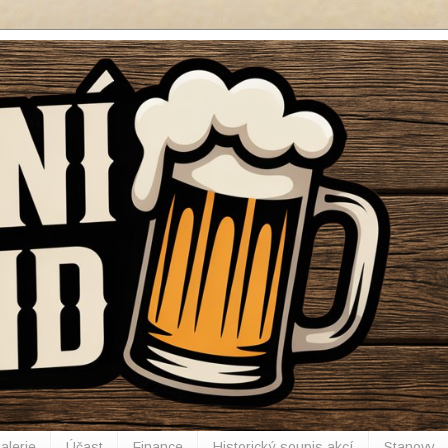
alerie
Účast
Finance
Historický soupis akcí
Stanovy