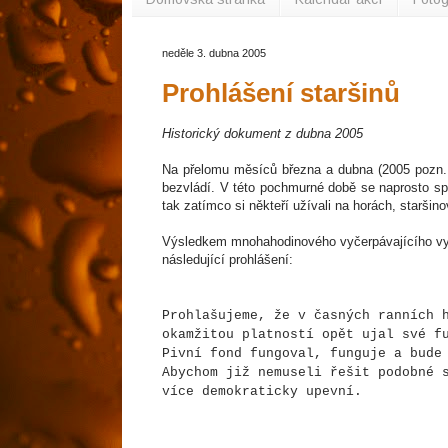
neděle 3. dubna 2005
Prohlášení staršinů
Historický dokument z dubna 2005
Na přelomu měsíců března a dubna (2005 pozn. re
bezvládí. V této pochmurné době se naprosto spo
tak zatímco si někteří užívali na horách, staršin
Výsledkem mnohahodinového vyčerpávajícího vyje
následující prohlášení:
Prohlašujeme, že v časných ranních 
okamžitou platností opět ujal své f
Pivní fond fungoval, funguje a bude
Abychom již nemuseli řešit podobné 
více demokraticky upevní.