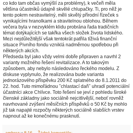
co kdo tam občas vymýšlí za problémy), k večeři měla
většina účastníků údajně skvělé chlupačky. Ti, pro něž je
tento pokrm nestravitelný, měli skvělý přírodní řízeček s
vynikajícími hranolkami a stravitelnou oblohou. Během
večera byla v nezvyklém klidu probrána řada tradičních
témat dotýkajících se takřka všech složek života lidského.
Mezi nejdůležitější však tentokrát patřila tíživá finanční
situace Pivního fondu vzniklá nadměrnou spotřebou při
některých akcích.
Předseda byl jako vždy velmi dobře připraven a navrhl 2
varianty možného řešení revitalizace. A to takovým
způsobem, aby nebylo následováno řeckého modelu. Z
diskuse vyplynulo, že realizována bude varianta
jednorázového příspěvku 200 Kč splatného do 8.1.2011 do
22. hod. Tuto mimořádnou "chlastací daň" uhradí potenciální
účastníci akce Chlívce. Toto řešení se jeví z pohledu široké
členské základny jako sociálně nejcitlivější, neboť rovněž
navrhované zvýšení měsíčních příspěvků o 50 Kč by mohlo
již tak napajté rozpočty některých sociálně slabších vrstev
napnout až ke konečnému prasknutí.
ambroz
v
8:16
Žádné komentáře: