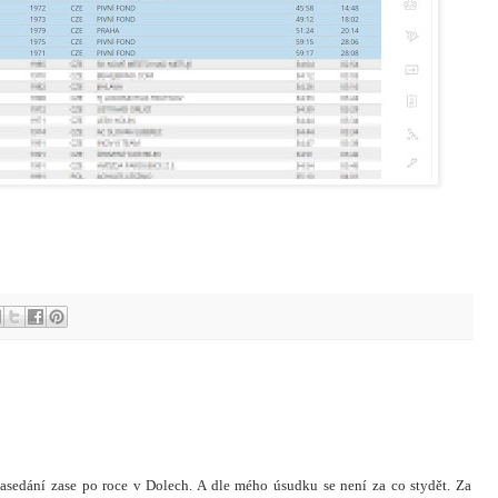
.zasedání zase po roce v Dolech. A dle mého úsudku se není za co stydět. Za