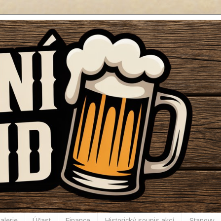
alerie
Účast
Finance
Historický soupis akcí
Stanovy