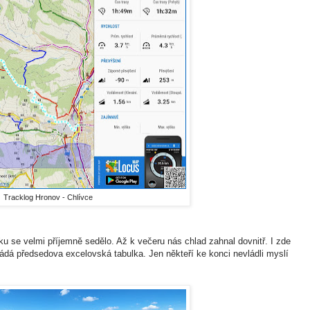
Tracklog Hronov - Chlívce
ku se velmi příjemně sedělo. Až k večeru nás chlad zahnal dovnitř. I zde
ádá předsedova excelovská tabulka. Jen někteří ke konci nevládli myslí