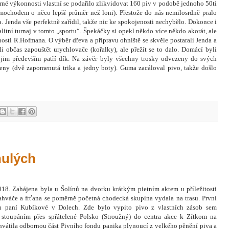
né výkonnosti vlastní se podařilo zlikvidovat 160 piv v podobě jednoho 50ti
imochodem o něco lepší průměr než loni). Přestože do nás nemilosrdně pralo
. Jenda vše perfektně zařídil, takže nic ke spokojenosti nechybělo. Dokonce i
itní turnaj v tomto „sportu“. Špekáčky si opekl někdo více někdo akorát, ale
osti R.Hofmana. O výběr dřeva a přípravu ohniště se skvěle postarali Jenda a
 občas zapouštět urychlovače (kořalky), ale přežít se to dalo. Domácí byli
ě jim především patří dík. Na závěr byly všechny trosky odvezeny do svých
eny (dvě zapomenutá trika a jedny boty). Guma zacáloval pivo, takže došlo
nulých
18. Zahájena byla u Šolínů na dvorku krátkým pietním aktem u příležitosti
lahváče a frťana se poměrně početná chodecká skupina vydala na trasu. První
 u paní Kubíkové v Dolech. Zde bylo vypito pivo z vlastních zásob sem
stoupáním přes spřátelené Polsko (Stroužný) do centra akce k Zítkom na
hvátila odbornou část Pivního fondu panika plynoucí z velkého pěnění piva a