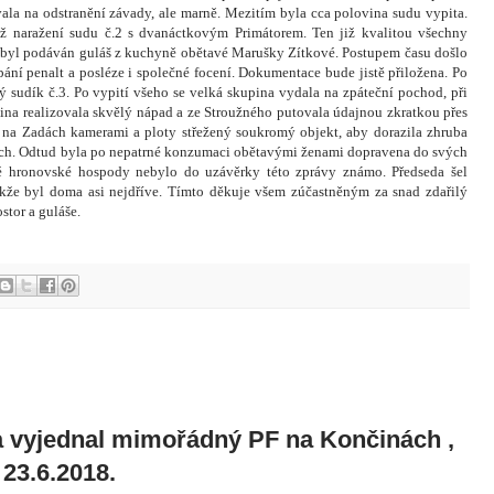
vala na odstranění závady, ale marně. Mezitím byla cca polovina sudu vypita.
až naražení sudu č.2 s dvanáctkovým Primátorem. Ten již kvalitou všechny
 byl podáván guláš z kuchyně obětavé Marušky Zítkové. Postupem času došlo
pání penalt a posléze i společné focení. Dokumentace bude jistě přiložena. Po
vý sudík č.3. Po vypití všeho se velká skupina vydala na zpáteční pochod, při
ina realizovala skvělý nápad a ze Stroužného putovala údajnou zkratkou přes
 na Zadách kamerami a ploty střežený soukromý objekt, aby dorazila zhruba
ch. Odtud byla po nepatrné konzumaci obětavými ženami dopravena do svých
é hronovské hospody nebylo do uzávěrky této zprávy známo. Předseda šel
že byl doma asi nejdříve. Tímto děkuje všem zúčastněným za snad zdařilý
stor a guláše.
a vyjednal mimořádný PF na Končinách ,
 23.6.2018.