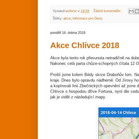
Vystavil
ambroz
v
14:33
Žádné komentáře:
Štítky:
akce
,
informace pro členy
pondělí 16. dubna 2018
Akce Chlívce 2018
Akce byla tento rok přesunuta netradičně na dub
Nakonec celá parta chůze-schopných čítala 12 čl
Prošli jsme kolem Bédy skrze Draboňův lom. Na
kraje. Dnes bylo opravdu nádherně. Od Jírovy hor
a kopírovali linii Zbečnických opevnění až jsme d
Chlívce s hospodou dříve Fortuna, nyní dle cedu
jak je vidět z následující mapy.