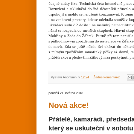
údajné ztráty řízu. Technická četa intenzivně praco
Rozuzlení a uklidnění do řad účastníků přineslo 
uspokojil a mohlo se nerušeně konzumovat. K tomu
i na venkovní prostory, kde se odehrála soutěž v ko
likvidaci sudu č.2 došlo i na malinký patnáctilitro
němž se rozpadla do menších skupinek. Hlavní skup
Mokřiny a Zada do Žďárek. Patrně při tom narušila
s půlhodinovým zpožděním do restaurace ve Žďárká
domovů. Zda se ještě někdo šel ukázat do někter
s mírným zpožděním samotinký pěšky až domů, tak
průběh akce a především Zítkovým za poskytnutí pro
Vystavil
Anonymní
v
12:24
Žádné komentáře:
pondělí 21. května 2018
Nová akce!
Přátelé, kamarádi, předsed
který se uskuteční v sobotu