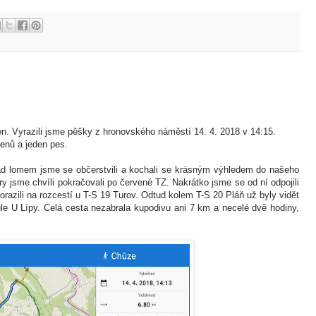
en. Vyrazili jsme pěšky z hronovského náměstí 14. 4. 2018 v 14:15.
enů a jeden pes.
d lomem jsme se občerstvili a kochali se krásným výhledem do našeho
y jsme chvíli pokračovali po červené TZ. Nakrátko jsme se od ní odpojili
orazili na rozcestí u T-S 19 Turov. Odtud kolem T-S 20 Pláň už byly vidět
le U Lípy. Celá cesta nezabrala kupodivu ani 7 km a necelé dvě hodiny,