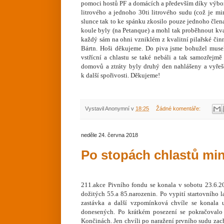
pomoci hostů PF a domácích a především díky výbor
litrového a jednoho 30ti litrového sudu (což je m
slunce tak to ke spánku zkosilo pouze jednoho člena
koule byly (na Petanque) a mohl tak proběhnout kval
každý sám na ohni vzniklém z kvalitní pilařské činn
Bártn. Hoši děkujeme. Do piva jsme bohužel museli
vstřícní a chlastu se také nebáli a tak samozřejm
domovů a ztráty byly druhý den nahlášeny a vyřeš
k další spořivosti. Děkujeme!
Vystavil
Anonymní
v
18:25
Žádné komentáře:
neděle 24. června 2018
Po stopách chlastů mi
211.akce Pivního fondu se konala v sobotu 23.6.20
dožitých 55.a 85.narozenin. Po vypití startovního 
zastávka a další vzpomínková chvíle se konala
donesených. Po krátkém posezení se pokračovalo 
Končinách. Jen chvíli po naražení prvního sudu zac