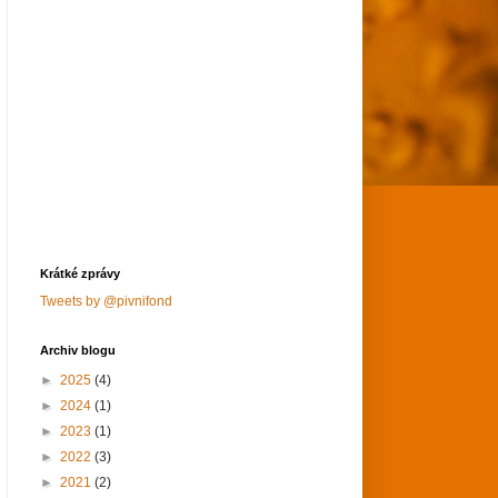
Krátké zprávy
Tweets by @pivnifond
Archiv blogu
►
2025
(4)
►
2024
(1)
►
2023
(1)
►
2022
(3)
►
2021
(2)