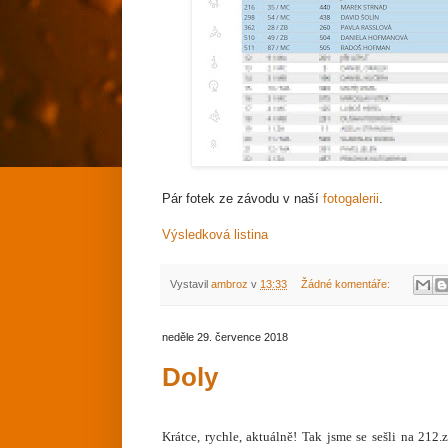
Pár fotek ze závodu v naší
fotogalerii
.
Výsledková listina
Vystavil
ambroz
v
13:33
Žádné komentáře:
neděle 29. července 2018
Doly
Krátce, rychle, aktuálně! Tak jsme se sešli na 212