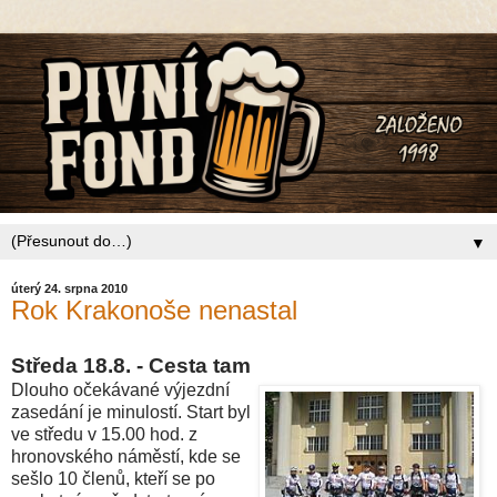
▼
úterý 24. srpna 2010
Rok Krakonoše nenastal
Středa 18.8. - Cesta tam
Dlouho očekávané výjezdní
zasedání je minulostí. Start byl
ve středu v 15.00 hod. z
hronovského náměstí, kde se
sešlo 10 členů, kteří se po