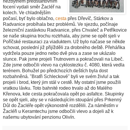
nezbytném předstartovním
focení vydali směr Žacléř na
kolech. Ve chladnějším
počasí, byť bylo oblačno,
cesta
přes Dřevíč, Stárkov a
Radvanice probíhala bez problémů. Ve sjezdu, počínaje
železniční zastávkou Radvanice, přes Chvaleč a Petříkovice
se naše skupina trochu roztrhala, aby jsme se opět sjeli v
Poříčské restauraci za viaduktem. Už bylo načase se někde
schovat, poslední již přijížděli za drobného deště. Přeháňka
vydržela pouze jedno nebo dvě piva a zase se ukázalo
slunce. Pak jsme projeli Trutnovem a pokračovali na Libeč.
Zde jsme odbočili vlevo na cyklostezku č. 4080, která vedla
terénem. Bohužel po předchozích deštích byla dost
rozbahněná. "Bratři Schleckové" byli ve svém živlu! a tak
projeli i brod, který jim stál v cestě. My ostatní jsme použili
vratkou lávku. Toto bahnité rodeo trvalo až do Malého
Křenova, kde cesta pokračovala opět po asfaltce. Skupinky
se opět sjeli, aby se v následujícím stoupání přes Prkenný
Důl do Žacléře opět výkonostně rozdělili. Za náměstím v
Žacléři u Keramtechu jsme odbočili vlevo a dojeli až k
našemu ubytování penzionu Olivín.