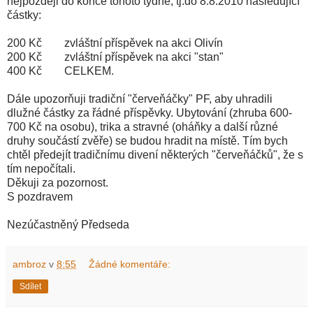
nejpozději do konce tohoto týdne, tj.do 8.8.2010 následující
částky:
200 Kč zvláštní příspěvek na akci Olivín
200 Kč zvláštní příspěvek na akci "stan"
400 Kč CELKEM.
Dále upozorňuji tradiční "červeňáčky" PF, aby uhradili
dlužné částky za řádné příspěvky. Ubytování (zhruba 600-
700 Kč na osobu), trika a stravné (oháňky a další různé
druhy součástí zvěře) se budou hradit na místě. Tím bych
chtěl předejít tradičnímu divení některých "červeňáčků", že s
tím nepočítali.
Děkuji za pozornost.
S pozdravem
Nezúčastněný Předseda
ambroz
v
8:55
Žádné komentáře:
Sdílet