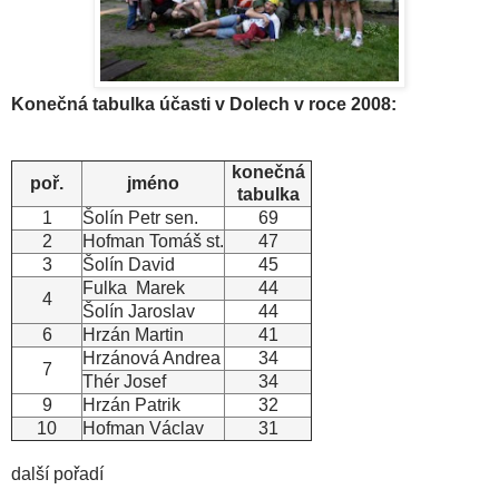
Konečná tabulka účasti v Dolech v roce 2008:
konečná
poř.
jméno
tabulka
1
Šolín Petr sen.
69
2
Hofman Tomáš st.
47
3
Šolín David
45
Fulka Marek
44
4
Šolín Jaroslav
44
6
Hrzán Martin
41
Hrzánová Andrea
34
7
Thér Josef
34
9
Hrzán Patrik
32
10
Hofman Václav
31
další pořadí