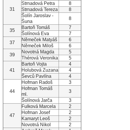
Strnadová Petra
8
31
Strnadová Tereza
8
Šolín Jaroslav -
8
Šuna
Bartoň Tomáš
7
35
Šolínová Eva
7
Němeček Matyáš
6
37
Němeček Miloš
6
Novotná Magda
5
39
Thérová Veronika
5
Bartoň Vojta
4
41
Holubová Zuzana
4
Ševců Pavlína
4
Hofman Radoš
3
Hofman Tomáš
44
3
ml.
Šolínová Jarča
3
Fulková Marcela
2
Hofman Josef
2
47
Kamaryt Leoš
2
Novotná Nikol
2