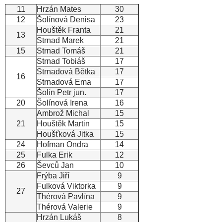
11
Hrzán Mates
30
12
Šolínová Denisa
23
Houštěk Franta
21
13
Strnad Marek
21
15
Strnad Tomáš
21
Strnad Tobiáš
17
Strnadová Bětka
17
16
Strnadová Ema
17
Šolín Petr jun.
17
20
Šolínová Irena
16
Ambrož Michal
15
21
Houštěk Martin
15
Houšťková Jitka
15
24
Hofman Ondra
14
25
Fulka Erik
12
26
Ševců Jan
10
Frýba Jiří
9
Fulková Viktorka
9
27
Thérová Pavlína
9
Thérová Valerie
9
Hrzán Lukáš
8