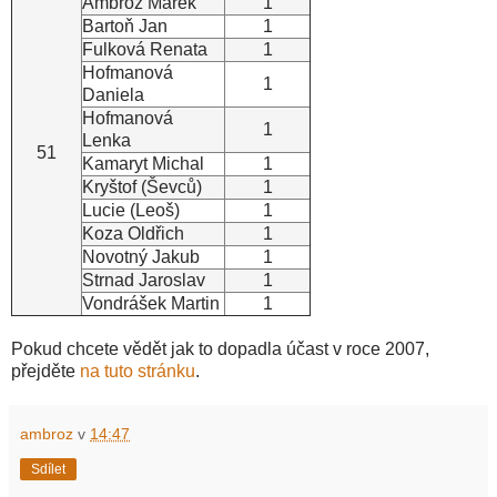
Ambrož Marek
1
Bartoň Jan
1
Fulková Renata
1
Hofmanová
1
Daniela
Hofmanová
1
Lenka
51
Kamaryt Michal
1
Kryštof (Ševců)
1
Lucie (Leoš)
1
Koza Oldřich
1
Novotný Jakub
1
Strnad Jaroslav
1
Vondrášek Martin
1
Pokud chcete vědět jak to dopadla účast v roce 2007,
přejděte
na tuto stránku
.
ambroz
v
14:47
Sdílet