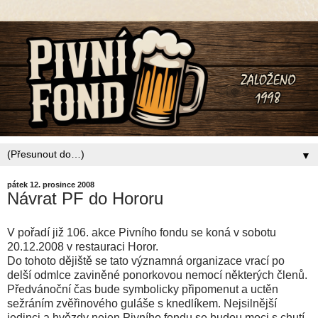
▼
pátek 12. prosince 2008
Návrat PF do Hororu
V pořadí již 106. akce Pivního fondu se koná v sobotu
20.12.2008 v restauraci Horor.
Do tohoto dějiště se tato významná organizace vrací po
delší odmlce zaviněné ponorkovou nemocí některých členů.
Předvánoční čas bude symbolicky připomenut a uctěn
sežráním zvěřinového guláše s knedlíkem. Nejsilnější
jedinci a hvězdy nejen Pivního fondu se budou moci s chutí