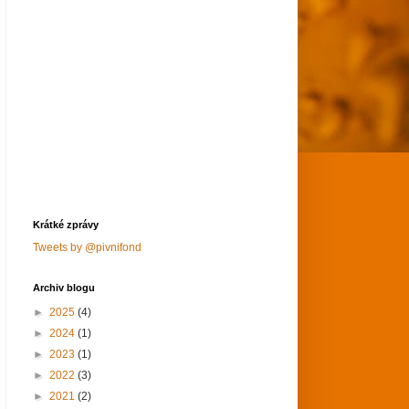
Krátké zprávy
Tweets by @pivnifond
Archiv blogu
►
2025
(4)
►
2024
(1)
►
2023
(1)
►
2022
(3)
►
2021
(2)