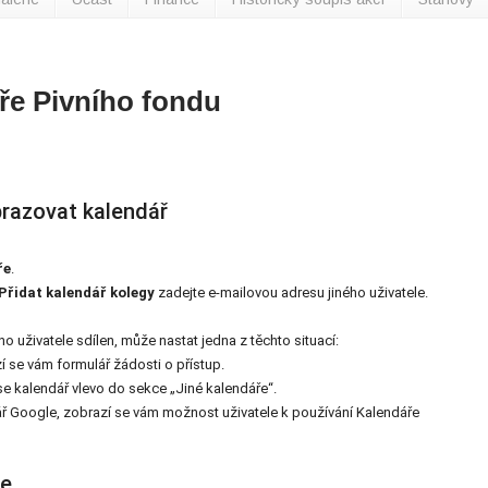
ře Pivního fondu
razovat kalendář
ře
.
Přidat kalendář kolegy
zadejte e-mailovou adresu jiného uživatele.
ho uživatele sdílen, může nastat jedna z těchto situací:
í se vám formulář žádosti o přístup.
 se kalendář vlevo do sekce „Jiné kalendáře“.
ř Google, zobrazí se vám možnost uživatele k používání Kalendáře
le