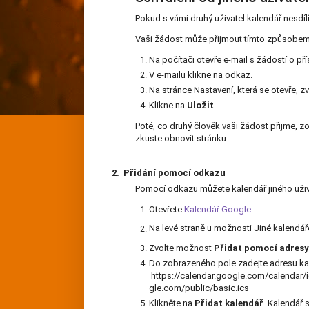
Pokud s vámi druhý uživatel kalendář nesdílí
Vaši žádost může přijmout tímto způsobem
Na počítači otevře e-mail s žádostí o přís
V e-mailu klikne na odkaz.
Na stránce Nastavení, která se otevře, z
Klikne na
Uložit
.
Poté, co druhý člověk vaši žádost přijme, zo
zkuste obnovit stránku.
2. Přidání pomocí odkazu
Pomocí odkazu můžete kalendář jiného uživat
Otevřete
Kalendář Google
.
Na levé straně u možnosti Jiné kalendář
Zvolte možnost
Přidat pomocí adres
Do zobrazeného pole zadejte adresu ka
https://calendar.google.com/calendar
gle.com/public/basic.ics
Klikněte na
Přidat kalendář
. Kalendář 