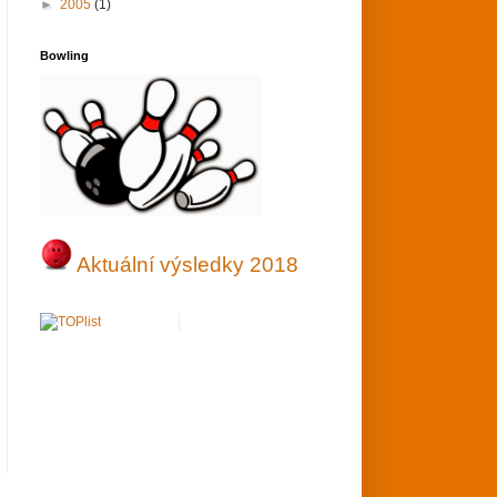
►
2005
(1)
Bowling
Aktuální výsledky 2018