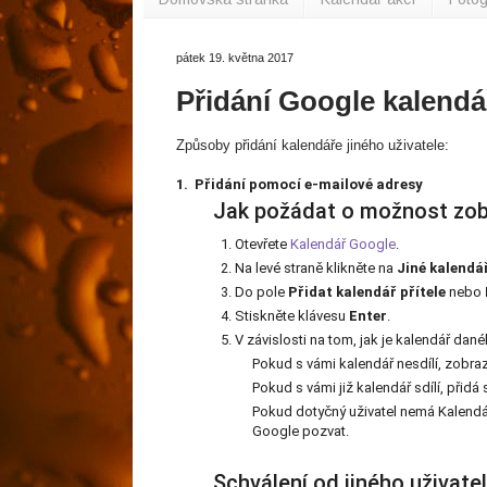
pátek 19. května 2017
Přidání Google kalendá
Způsoby přidání kalendáře jiného uživatele:
1. Přidání pomocí e-mailové adresy
Jak požádat o možnost zob
Otevřete
Kalendář Google
.
Na levé straně klikněte na
Jiné kalendá
Do pole
Přidat kalendář přítele
nebo
Stiskněte klávesu
Enter
.
V závislosti na tom, jak je kalendář dané
Pokud s vámi kalendář nesdílí, zobraz
Pokud s vámi již kalendář sdílí, přidá
Pokud dotyčný uživatel nemá Kalendá
Google pozvat.
Schválení od jiného uživate