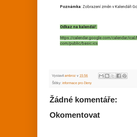
Poznámka
: Zobrazení změn v Kalendáři Go
Odkaz na kalendář:
https://calendar.google.com/calendar/ic
com/public/basic.ics
Vystavil
ambroz
v
15:56
Štítky:
informace pro členy
Žádné komentáře:
Okomentovat