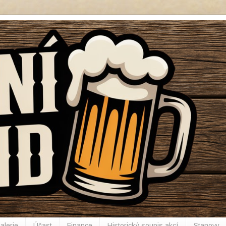
alerie
Účast
Finance
Historický soupis akcí
Stanovy