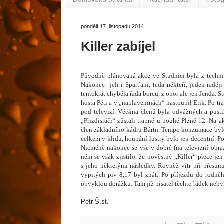
pondělí 17. listopadu 2014
Killer zabíjel
Původně plánovaná akce ve Studnici byla z techni
Nakonec
jeli i Sparťani, teda někteří, jeden rad
tentokrát chyběla řada borců, z opor ale jen Jenda. 
hosta Péti a v „naplaveninách“ nastoupil Erik. Po t
pod televizí. Většina členů byla odvážných a pust
„Přizdisráči“ zůstali trapně u pouhé Plzně 12. Na ak
člen základního kádru Bártn. Tempo konzumace bylo 
celkem v klidu, houpání lustry bylo jen decentní. P
Nicméně nakonec se vše v dobré (na televizní obra
něm se však zjistilo, že pověstný „Killer“ přece jen
s jeho některými následky. Rovněž vítr při přesun
vypitých piv 8,17 byl znát. Po příjezdu do rodné
obvyklou dorážku. Tam již pisatel těchto řádek nebyl,
Petr Š.st.