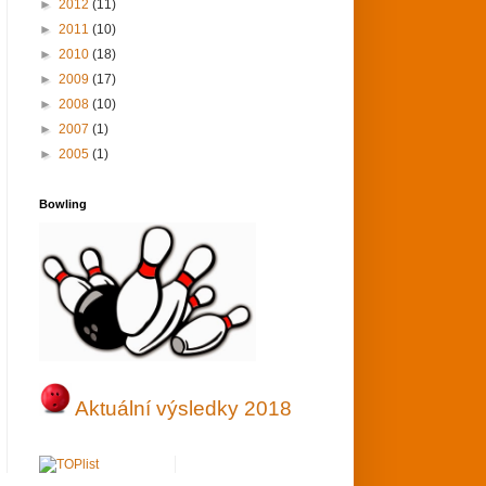
►
2012
(11)
►
2011
(10)
►
2010
(18)
►
2009
(17)
►
2008
(10)
►
2007
(1)
►
2005
(1)
Bowling
Aktuální výsledky 2018