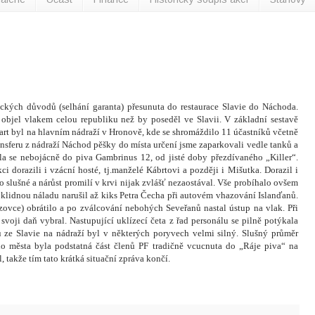
ckých důvodů (selhání garanta) přesunuta do restaurace Slavie do Náchoda.
ěji objel vlakem celou republiku než by poseděl ve Slavii. V základní sestavě
Start byl na hlavním nádraží v Hronově, kde se shromáždilo 11 účastníků včetně
ransferu z nádraží Náchod pěšky do místa určení jsme zaparkovali vedle tanků a
ila se nebojácně do piva Gambrinus 12, od jisté doby přezdívaného „Killer“.
ci dorazili i vzácní hosté, tj.manželé Kábrtovi a později i Mišutka. Dorazil i
slušné a nárůst promilí v krvi nijak zvlášť nezaostával. Vše probíhalo ovšem
oklidnou náladu narušil až kiks Petra Čecha při autovém vhazování Islanďanů.
zovce) obrátilo a po zválcování nebohých Seveřanů nastal ústup na vlak. Při
 svoji daň vybral. Nastupující uklízecí četa z řad personálu se pilně potýkala
u ze Slavie na nádraží byl v některých poryvech velmi silný. Slušný průměr
ho města byla podstatná část členů PF tradičně vcucnuta do „Ráje piva“ na
 takže tím tato krátká situační zpráva končí.