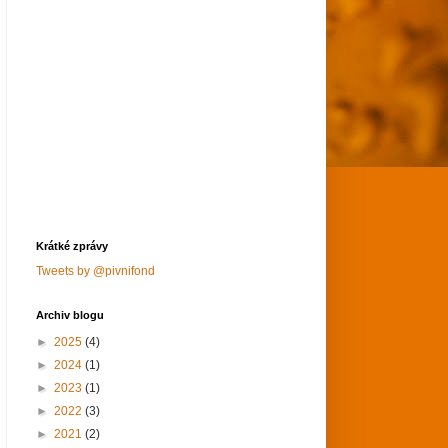
Krátké zprávy
Tweets by @pivnifond
Archiv blogu
►
2025
(4)
►
2024
(1)
►
2023
(1)
►
2022
(3)
►
2021
(2)