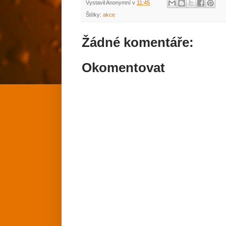
Vystavil
Anonymní
v
11:45
Štítky:
akce
Žádné komentáře:
Okomentovat