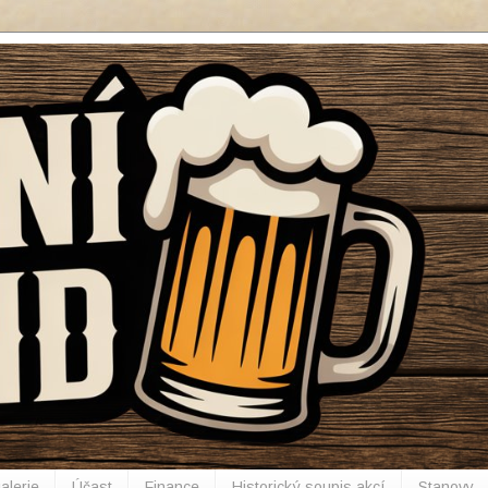
alerie
Účast
Finance
Historický soupis akcí
Stanovy