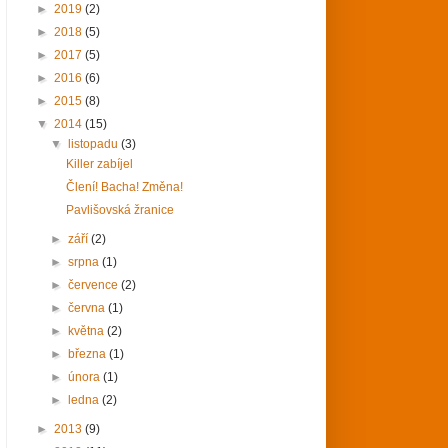
►
2019
(2)
►
2018
(5)
►
2017
(5)
►
2016
(6)
►
2015
(8)
▼
2014
(15)
▼
listopadu
(3)
Killer zabíjel
Člení! Bacha! Změna!
Pavlišovská žranice
►
září
(2)
►
srpna
(1)
►
července
(2)
►
června
(1)
►
května
(2)
►
března
(1)
►
února
(1)
►
ledna
(2)
►
2013
(9)